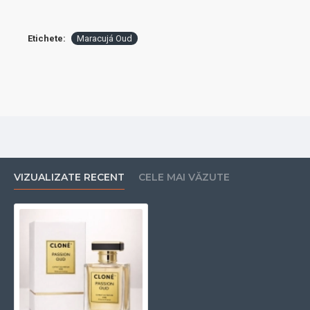
✔ Extrait de Parfum – intensitate maximă și
performanță excelentă
Etichete:
Maracujá Oud
✔ Senzual, exotic și profund sofisticat
✔ Ideal pentru sezonul rece, seri, evenimente și
ocazii speciale
VIZUALIZATE RECENT
CELE MAI VĂZUTE