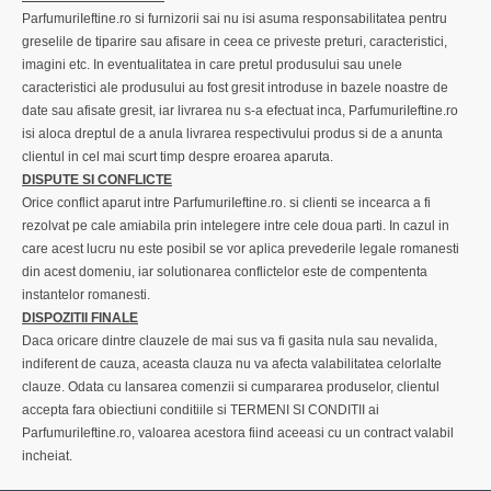
ParfumuriIeftine.ro si furnizorii sai nu isi asuma responsabilitatea pentru
greselile de tiparire sau afisare in ceea ce priveste preturi, caracteristici,
imagini etc. In eventualitatea in care pretul produsului sau unele
caracteristici ale produsului au fost gresit introduse in bazele noastre de
date sau afisate gresit, iar livrarea nu s-a efectuat inca, ParfumuriIeftine.ro
isi aloca dreptul de a anula livrarea respectivului produs si de a anunta
clientul in cel mai scurt timp despre eroarea aparuta.
DISPUTE SI CONFLICTE
Orice conflict aparut intre ParfumuriIeftine.ro. si clienti se incearca a fi
rezolvat pe cale amiabila prin intelegere intre cele doua parti. In cazul in
care acest lucru nu este posibil se vor aplica prevederile legale romanesti
din acest domeniu, iar solutionarea conflictelor este de compententa
instantelor romanesti.
DISPOZITII FINALE
Daca oricare dintre clauzele de mai sus va fi gasita nula sau nevalida,
indiferent de cauza, aceasta clauza nu va afecta valabilitatea celorlalte
clauze. Odata cu lansarea comenzii si cumpararea produselor, clientul
accepta fara obiectiuni conditiile si TERMENI SI CONDITII ai
ParfumuriIeftine.ro, valoarea acestora fiind aceeasi cu un contract valabil
incheiat.