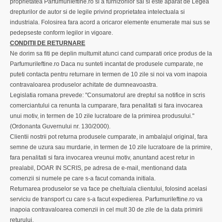
proprietatea ParfumuriIeftine.ro si a furnizorilor sai si este aparat de Legea
drepturilor de autor si de legile privind proprietatea intelectuala si
industriala. Folosirea fara acord a oricaror elemente enumerate mai sus se
pedepseste conform legilor in vigoare.
CONDITII DE RETURNARE
Ne dorim sa fiti pe deplin multumit atunci cand cumparati orice produs de la
ParfumuriIeftine.ro Daca nu sunteti incantat de produsele cumparate, ne
puteti contacta pentru returnare in termen de 10 zile si noi va vom inapoia
contravaloarea produselor achitate de dumneavoastra.
Legislatia romana prevede: "Consumatorul are dreptul sa notifice in scris
comerciantului ca renunta la cumparare, fara penalitati si fara invocarea
unui motiv, in termen de 10 zile lucratoare de la primirea produsului."
(Ordonanta Guvernului nr. 130/2000).
Clientii nostrii pot returna produsele cumparate, in ambalajul original, fara
semne de uzura sau murdarie, in termen de 10 zile lucratoare de la primire,
fara penalitati si fara invocarea vreunui motiv, anuntand acest retur in
prealabil, DOAR IN SCRIS, pe adresa de e-mail, mentionand data
comenzii si numele pe care s-a facut comanda initiala.
Returnarea produselor se va face pe cheltuiala clientului, folosind acelasi
serviciu de transport cu care s-a facut expedierea. ParfumuriIeftine.ro va
inapoia contravaloarea comenzii in cel mult 30 de zile de la data primirii
returului.