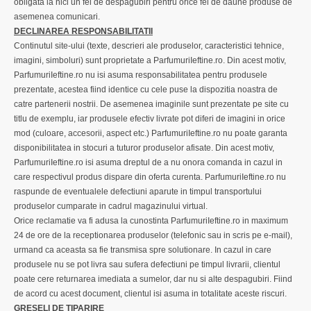
obligata la nici un fel de despagubiri pentru orice fel de daune produse de
asemenea comunicari.
DECLINAREA RESPONSABILITATII
Continutul site-ului (texte, descrieri ale produselor, caracteristici tehnice,
imagini, simboluri) sunt proprietate a ParfumuriIeftine.ro. Din acest motiv,
ParfumuriIeftine.ro nu isi asuma responsabilitatea pentru produsele
prezentate, acestea fiind identice cu cele puse la dispozitia noastra de
catre partenerii nostrii. De asemenea imaginile sunt prezentate pe site cu
titlu de exemplu, iar produsele efectiv livrate pot diferi de imagini in orice
mod (culoare, accesorii, aspect etc.) ParfumuriIeftine.ro nu poate garanta
disponibilitatea in stocuri a tuturor produselor afisate. Din acest motiv,
ParfumuriIeftine.ro isi asuma dreptul de a nu onora comanda in cazul in
care respectivul produs dispare din oferta curenta. ParfumuriIeftine.ro nu
raspunde de eventualele defectiuni aparute in timpul transportului
produselor cumparate in cadrul magazinului virtual.
Orice reclamatie va fi adusa la cunostinta ParfumuriIeftine.ro in maximum
24 de ore de la receptionarea produselor (telefonic sau in scris pe e-mail),
urmand ca aceasta sa fie transmisa spre solutionare. In cazul in care
produsele nu se pot livra sau sufera defectiuni pe timpul livrarii, clientul
poate cere returnarea imediata a sumelor, dar nu si alte despagubiri. Fiind
de acord cu acest document, clientul isi asuma in totalitate aceste riscuri.
GRESELI DE TIPARIRE