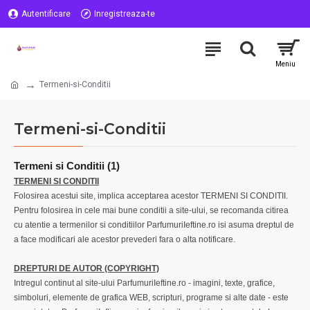
Autentificare
Inregistreaza-te
Termeni-si-Conditii
Termeni-si-Conditii
Termeni si Conditii (1)
TERMENI SI CONDITII
Folosirea acestui site, implica acceptarea acestor TERMENI SI CONDITII.
Pentru folosirea in cele mai bune conditii a site-ului, se recomanda citirea
cu atentie a termenilor si conditiilor ParfumuriIeftine.ro isi asuma dreptul de
a face modificari ale acestor prevederi fara o alta notificare.
DREPTURI DE AUTOR (COPYRIGHT)
Intregul continut al site-ului ParfumuriIeftine.ro - imagini, texte, grafice,
simboluri, elemente de grafica WEB, scripturi, programe si alte date - este