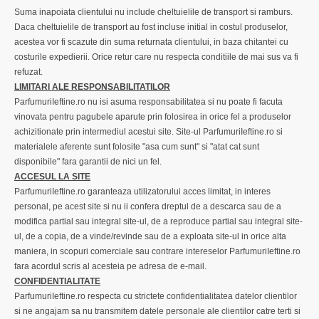
Suma inapoiata clientului nu include cheltuielile de transport si ramburs.
Daca cheltuielile de transport au fost incluse initial in costul produselor,
acestea vor fi scazute din suma returnata clientului, in baza chitantei cu
costurile expedierii. Orice retur care nu respecta conditiile de mai sus va fi
refuzat.
LIMITARI ALE RESPONSABILITATILOR
ParfumuriIeftine.ro nu isi asuma responsabilitatea si nu poate fi facuta
vinovata pentru pagubele aparute prin folosirea in orice fel a produselor
achizitionate prin intermediul acestui site. Site-ul ParfumuriIeftine.ro si
materialele aferente sunt folosite "asa cum sunt" si "atat cat sunt
disponibile" fara garantii de nici un fel.
ACCESUL LA SITE
ParfumuriIeftine.ro garanteaza utilizatorului acces limitat, in interes
personal, pe acest site si nu ii confera dreptul de a descarca sau de a
modifica partial sau integral site-ul, de a reproduce partial sau integral site-
ul, de a copia, de a vinde/revinde sau de a exploata site-ul in orice alta
maniera, in scopuri comerciale sau contrare intereselor ParfumuriIeftine.ro
fara acordul scris al acesteia pe adresa de e-mail.
CONFIDENTIALITATE
ParfumuriIeftine.ro respecta cu strictete confidentialitatea datelor clientilor
si ne angajam sa nu transmitem datele personale ale clientilor catre terti si