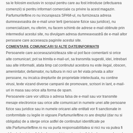
sa le folosim exclusiv in scopul pentru care au fost introduse (efectuarea
comenzii) si pentru informari comerciale cu privire la acest magazin.
ParfumuriIeftine.ro nu incurajeaza SPAM-ul, nu furnizeaza adresa
dumneavoastra de e-mail unor terti (persoane fizice sau juridice), nu
comercializam, nu oferim, nu facem schimb de adrese e-mail obtinute prin
intermediul acestui site, nu divulgam adresa dumneavoastrã de e-mail altor
persoane care acceseaza paginile acestui site.
COMENTARII, COMUNICARI SI ALTE DATE/INFORMATII
Persoanele care acceseaza/viziteaza site-ul pot face comentarii si orice
alte comunicari; pot sa trimita e-mail-uri, sa transmita sugestii, idei, intrebari
sau alte informatii, atata timp cat continutul acestora nu este ilegal, obscen,
amenintator, defaimator, nu tulbura in nici un fel viata privata a altor
persoane, nu incalca drepturile de proprietate intelectuala, nu contine
virusi, texte vizand diverse campanii de promovare, scrisori in lant, e-mail-
uri in masa sau orice alta forma de spam.
Persoanele care vor utiliza o adresa falsa de e-mail sau vor transmite
mesaje electronice sau orice alte comunicari in numele unei alte persoane
fizice sau juridice sau in numele oricarei alte entitati vor fi sanctionate in
conformitate cu legile in vigoare.ParfumuriIeftine.ro are dreptul (dar nu si
obligatia) de a sterge orice astfel de continuturi identificate pe
site.ParfumuriIeftine.ro nu va purta responsabilitatea si nici nu va putea fi