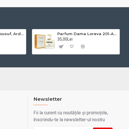
Apa de Parfum Mousuf, Ard Al Zaafaran, Unisex - 100ml
Parfum Dama Loreva 201-A 50 ml, Inspirat Din La Vie Est Belle Lancome
35,00Lei
Newsletter
Fii la curent cu noutățile și promoțiile,
înscriindu-te la newsletter-ul nostru