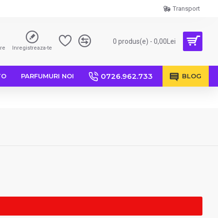
Transport
0 produs(e) - 0,00Lei
are
Inregistreaza-te
0726.962.733
TO
PARFUMURI NOI
BLOG