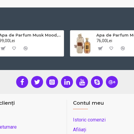
Apa de Parfum Musk Mood, Lattafa, Unisex - 100ml
99,00Lei
76,00Lei
clienți
Contul meu
Istoric comenzi
eturnare
Afiliați