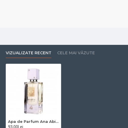
este o declarație de stil și personalitate. Adaugă-l în
colecția ta și lasă-l să te însoțească în fiecare
moment special.
VIZUALIZATE RECENT
CELE MAI VĂZUTE
Apa de Parfum Ana Abiyedh White, Lattafa, Femei - 60ml
93,00Lei