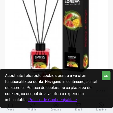
Acest site foloseste cookies pentru a va oferi
OK
functionalitatea dorita. Navigand in continuare, sunteti
de acord cu Politica de cookies si cu plasarea de
Loreva
PI033
cookies, cu scopul de a va oferi o experienta
imbunatatita.
Politica de Confidențialitate
Odorizant De Camera Cu Betisoare Pepene Cu
Mango, Loreva, 100 ml
Acasă
Wishlist
Compara
Email
Sunați-ne