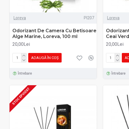
Loreva
PI207
Loreva
Odorizant De Camera Cu Betisoare
Odorizan
Alge Marine, Loreva, 100 ml
Ceai Verd
20,00Lei
20,00Lei
ADAUGĂ ÎN COŞ
AD
Întrebare
Întrebare
STOC EPUIZAT