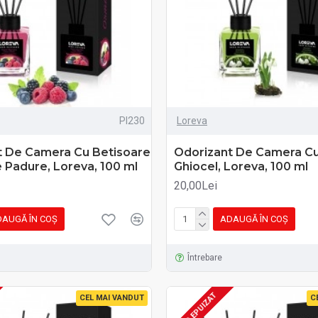
PI230
Loreva
t De Camera Cu Betisoare
Odorizant De Camera Cu
 Padure, Loreva, 100 ml
Ghiocel, Loreva, 100 ml
20,00Lei
AUGĂ ÎN COŞ
ADAUGĂ ÎN COŞ
Întrebare
STOC EPUIZAT
CEL MAI VANDUT
C