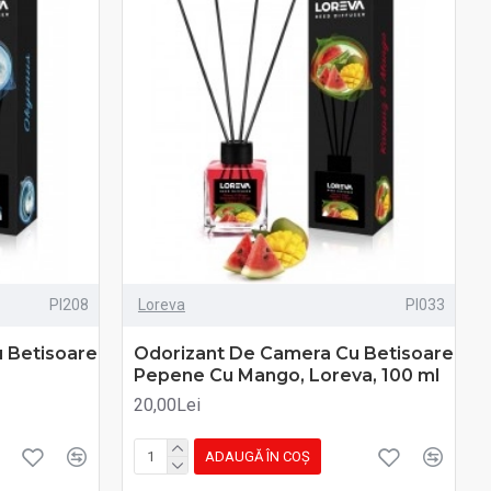
PI208
Loreva
PI033
 Betisoare
Odorizant De Camera Cu Betisoare
Pepene Cu Mango, Loreva, 100 ml
20,00Lei
ADAUGĂ ÎN COŞ