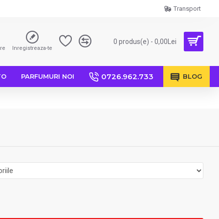
Transport
0 produs(e) - 0,00Lei
are
Inregistreaza-te
0726.962.733
TO
PARFUMURI NOI
BLOG