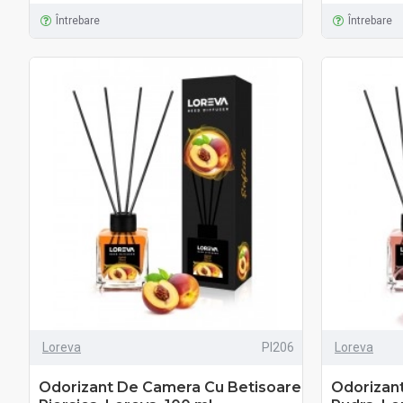
Întrebare
Întrebare
Loreva
PI206
Loreva
Odorizant De Camera Cu Betisoare
Odorizan