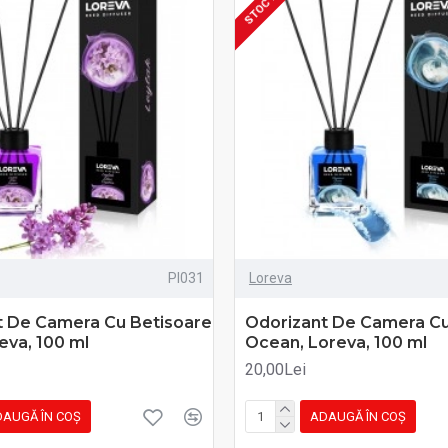
PI031
Loreva
t De Camera Cu Betisoare
Odorizant De Camera Cu
reva, 100 ml
Ocean, Loreva, 100 ml
20,00Lei
AUGĂ ÎN COŞ
ADAUGĂ ÎN COŞ