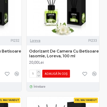
PI232
Loreva
PI233
 Betisoare
Odorizant De Camera Cu Betisoare
Iasomie, Loreva, 100 ml
20,00Lei
ADAUGĂ ÎN COŞ
Întrebare
EL MAI VANDUT
CEL MAI VANDUT