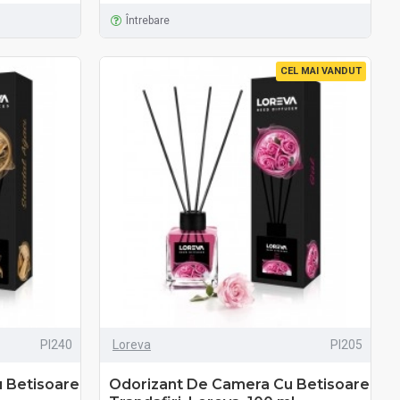
Întrebare
CEL MAI VANDUT
PI240
Loreva
PI205
 Betisoare
Odorizant De Camera Cu Betisoare