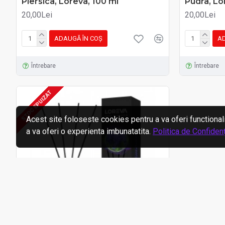
Piersica, Loreva, 100 ml
Pudra, Lo
20,00Lei
20,00Lei
ADAUGĂ ÎN COŞ
AD
Întrebare
Întrebare
STOC EPUIZAT
Acest site foloseste cookies pentru a va oferi functional
a va oferi o experienta imbunatatita.
Politica de Confidenț