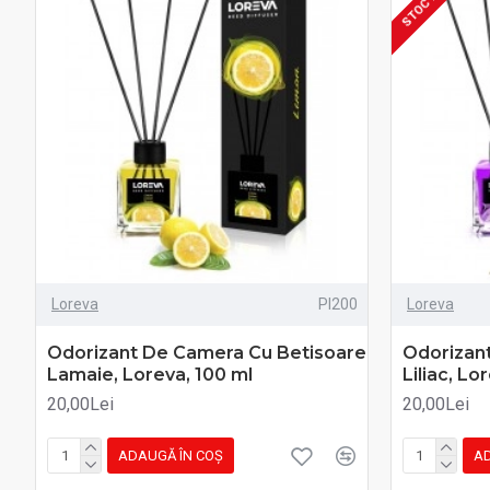
Loreva
PI200
Loreva
Odorizant De Camera Cu Betisoare
Odorizan
Lamaie, Loreva, 100 ml
Liliac, Lo
20,00Lei
20,00Lei
ADAUGĂ ÎN COŞ
AD