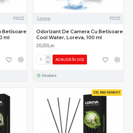
PI032
Loreva
PI235
 Betisoare
Odorizant De Camera Cu Betisoare
0 ml
Cool Water, Loreva, 100 ml
20,00Lei
ADAUGĂ ÎN COŞ
Întrebare
CEL MAI VANDUT