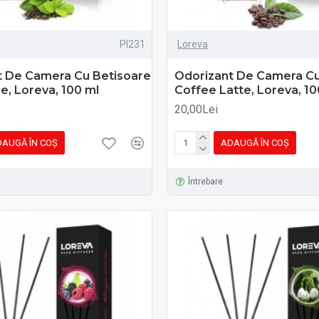
PI231
Loreva
t De Camera Cu Betisoare
Odorizant De Camera Cu
e, Loreva, 100 ml
Coffee Latte, Loreva, 10
20,00Lei
AUGĂ ÎN COŞ
ADAUGĂ ÎN COŞ
Întrebare